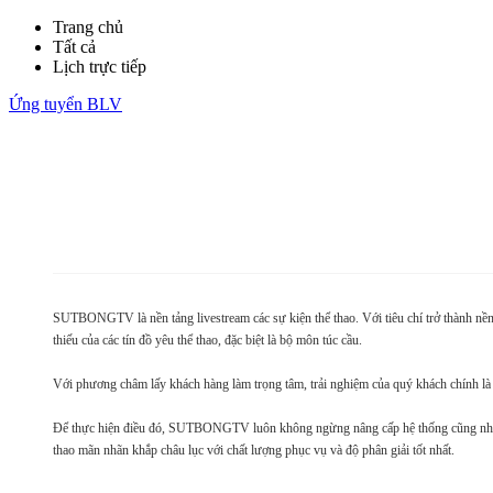
Trang chủ
Tất cả
Lịch trực tiếp
Ứng tuyển BLV
SUTBONGTV là nền tảng livestream các sự kiện thể thao. Với tiêu chí trở thành nề
thiếu của các tín đồ yêu thể thao, đặc biệt là bộ môn túc cầu.
Với phương châm lấy khách hàng làm trọng tâm, trải nghiệm của quý khách chính l
Để thực hiện điều đó, SUTBONGTV luôn không ngừng nâng cấp hệ thống cũng như 
thao mãn nhãn khắp châu lục với chất lượng phục vụ và độ phân giải tốt nhất.